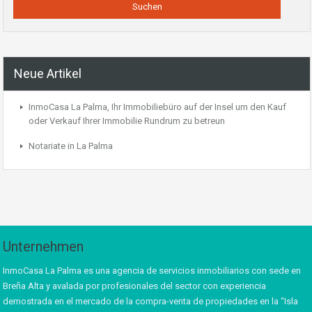
Neue Artikel
InmoCasa La Palma, Ihr Immobiliebüro auf der Insel um den Kauf
oder Verkauf Ihrer Immobilie Rundrum zu betreun
Notariate in La Palma
Unternehmen
InmoCasa La Palma es una agencia de servicios inmobiliarios con sede en
Breña Alta y avalada por profesionales del sector con experiencia
demostrada en el mercado de la compra-venta de propiedades en la “Isla