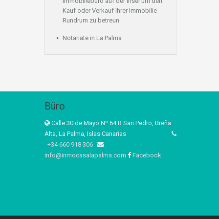
Immobiliebüro auf der Insel um den
Kauf oder Verkauf Ihrer Immobilie
Rundrum zu betreun
Notariate in La Palma
Büro
Calle 30 de Mayo Nº 64 B San Pedro, Breña
Alta, La Palma, Islas Canarias
+34 660 918 306
info@inmocasalapalma.com
Facebook