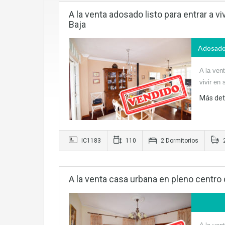
A la venta adosado listo para entrar a v
Baja
Adosad
A la ven
vivir en
Más det
IC1183
110
2 Dormitorios
A la venta casa urbana en pleno centro