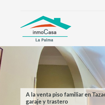
A la venta piso familiar en Taz
¡Atención, inversores! Esta es 
Se vende parcela urbana en Los
garaje y trastero
oportunidad que no querrás de
La Palma