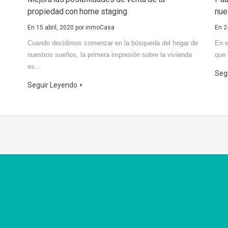
propiedad con home staging
nue
En
15 abril, 2020
por
inmoCasa
En
2
Cuando decidimos comenzar en la búsqueda del hogar de
En e
nuestros sueños, la primera impresión sobre la vivienda
que 
es…
Seg
Seguir Leyendo