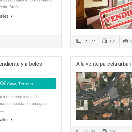
ta casa urbana en pleno centro
Pedro Breña…
alles
IC1177
131
5
endiente y arboles
A la venta parcela urban
00€
Casa, Terreno
ta interesante inversión
aria compuesta por una gran
on…
alles