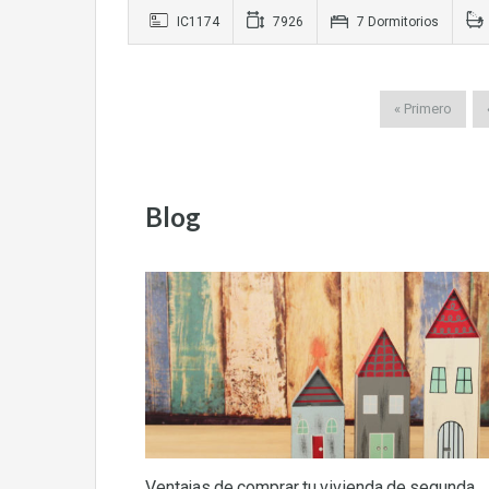
IC1174
7926
7 Dormitorios
« Primero
Blog
Ventajas de comprar tu vivienda de segunda