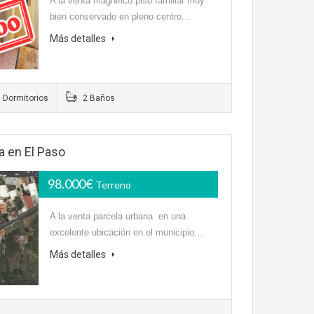
A la venta magnifico piso familiar muy
bien conservado en pleno centro…
Más detalles
 Dormitorios
2 Baños
a en El Paso
98.000€
Terreno
A la venta parcela urbana en una
excelente ubicación en el municipio…
Más detalles