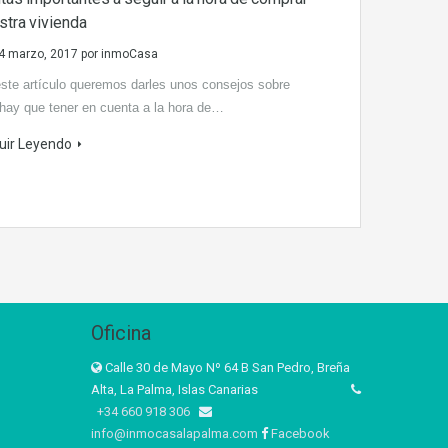
stra vivienda
4 marzo, 2017
por
inmoCasa
ste artículo queremos darles unos consejos sobre
hay que tener en cuenta a la hora de…
uir Leyendo
Oficina
Calle 30 de Mayo Nº 64 B San Pedro, Breña
Alta, La Palma, Islas Canarias
+34 660 918 306
info@inmocasalapalma.com
Facebook