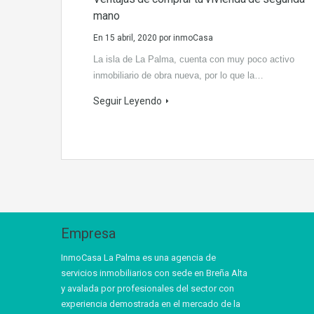
mano
En
15 abril, 2020
por
inmoCasa
La isla de La Palma, cuenta con muy poco activo
inmobiliario de obra nueva, por lo que la…
Seguir Leyendo
Empresa
InmoCasa La Palma es una agencia de
servicios inmobiliarios con sede en Breña Alta
y avalada por profesionales del sector con
experiencia demostrada en el mercado de la