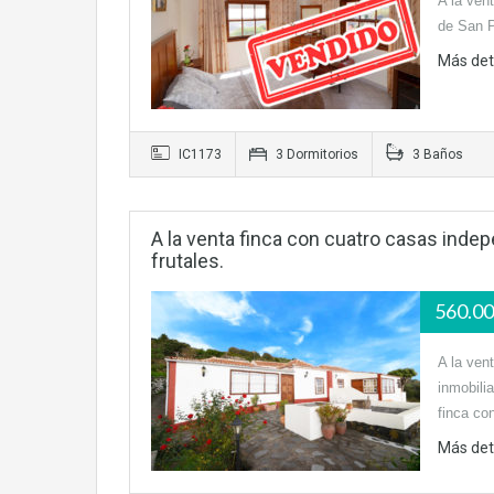
A la ven
de San 
Más det
IC1173
3 Dormitorios
3 Baños
A la venta finca con cuatro casas indep
frutales.
560.0
A la ven
inmobili
finca c
Más det