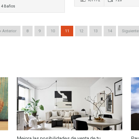
IC1172
726
4 Baños
« Anterior
8
9
10
11
12
13
14
Siguiente
Mejora las posibilidades de venta de tu
Pau