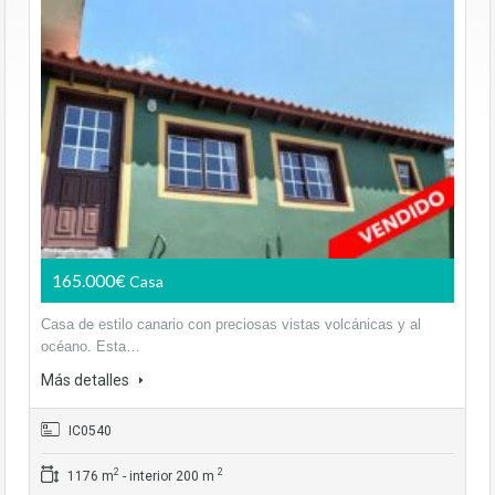
165.000€
Casa
Casa de estilo canario con preciosas vistas volcánicas y al
océano. Esta…
Más detalles
IC0540
2
2
1176 m
- interior 200 m