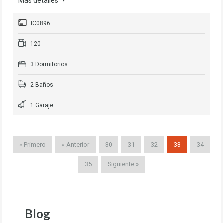
Más detalles
IC0896
120
3 Dormitorios
2 Baños
1 Garaje
« Primero
« Anterior
30
31
32
33
34
35
Siguiente »
Blog