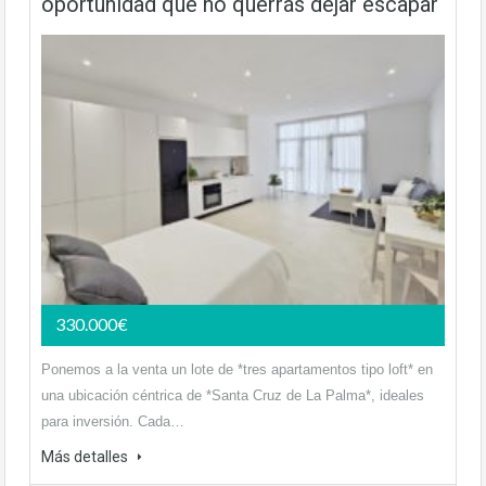
oportunidad que no querrás dejar escapar
330.000€
Ponemos a la venta un lote de *tres apartamentos tipo loft* en
una ubicación céntrica de *Santa Cruz de La Palma*, ideales
para inversión. Cada…
Más detalles