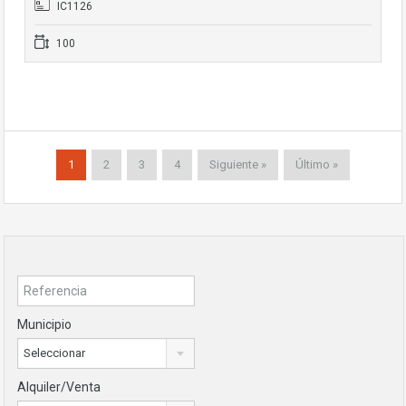
IC1126
100
1
2
3
4
Siguiente »
Último »
Municipio
Seleccionar
Alquiler/Venta