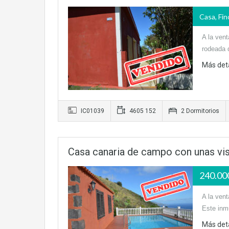
Casa, Fin
A la vent
rodeada 
Más det
IC01039
4605 152
2 Dormitorios
Casa canaria de campo con unas vis
240.0
A la vent
Este inm
Más det