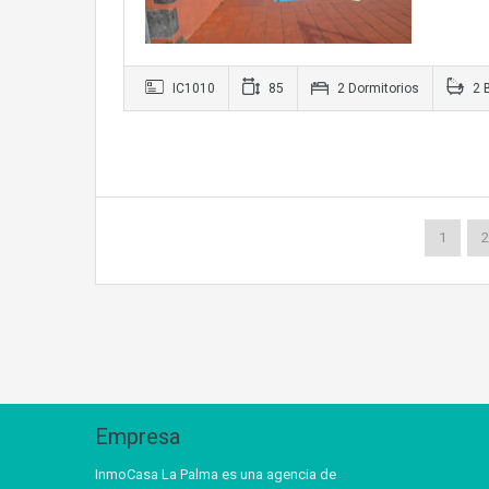
IC1010
85
2 Dormitorios
2 
1
2
Empresa
InmoCasa La Palma es una agencia de