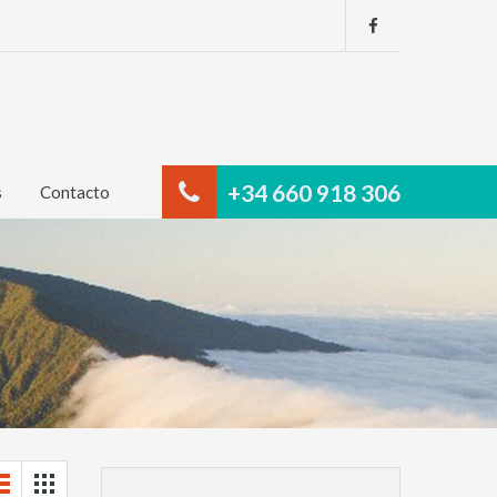
+34 660 918 306
s
Contacto