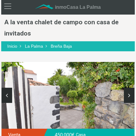
inmoCasa La Palma
A la venta chalet de campo con casa de
invitados
Inicio
La Palma
Breña Baja
Venta
450.000€
Casa