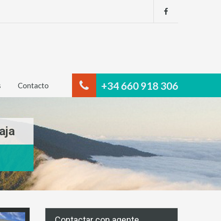
+34 660 918 306
s
Contacto
aja
Contactar con agente