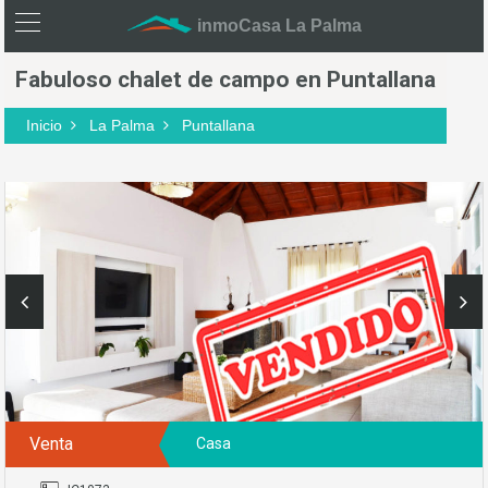
inmoCasa La Palma
Fabuloso chalet de campo en Puntallana
Inicio
La Palma
Puntallana
Venta
Casa