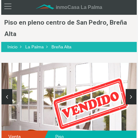
inmoCasa La Palma
Piso en pleno centro de San Pedro, Breña
Alta
Inicio
La Palma
Breña Alta
Venta
Piso