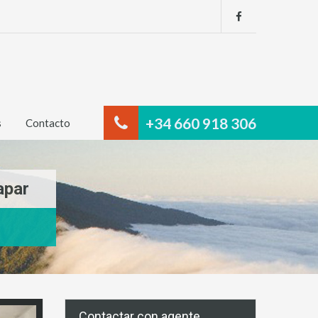
+34 660 918 306
s
Contacto
apar
Contactar con agente