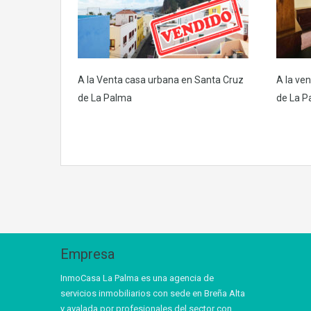
A la Venta casa urbana en Santa Cruz
A la ven
de La Palma
de La P
Empresa
InmoCasa La Palma es una agencia de
servicios inmobiliarios con sede en Breña Alta
y avalada por profesionales del sector con