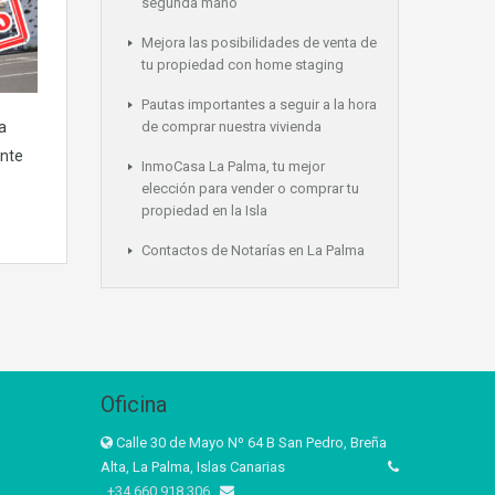
segunda mano
Mejora las posibilidades de venta de
tu propiedad con home staging
Pautas importantes a seguir a la hora
a
de comprar nuestra vivienda
ante
InmoCasa La Palma, tu mejor
elección para vender o comprar tu
propiedad en la Isla
Contactos de Notarías en La Palma
Oficina
Calle 30 de Mayo Nº 64 B San Pedro, Breña
Alta, La Palma, Islas Canarias
+34 660 918 306